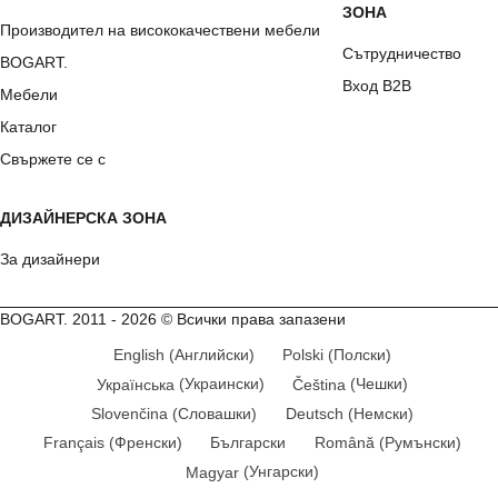
ЗОНА
Производител на висококачествени мебели
Сътрудничество
BOGART.
Вход B2B
Мебели
Каталог
Свържете се с
ДИЗАЙНЕРСКА ЗОНА
За дизайнери
BOGART. 2011 - 2026 © Всички права запазени
English
(
Английски
)
Polski
(
Полски
)
Українська
(
Украински
)
Čeština
(
Чешки
)
Slovenčina
(
Словашки
)
Deutsch
(
Немски
)
Français
(
Френски
)
Български
Română
(
Румънски
)
Magyar
(
Унгарски
)