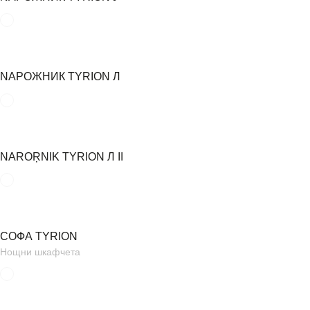
NАРОЖНИК TYRION Л
NAROŖNIK TYRION Л II
СОФА TYRION
Нощни шкафчета