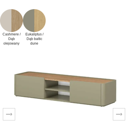
Cashmere /
Eukaliptus /
Dąb
Dąb baltic
olejowany
dune