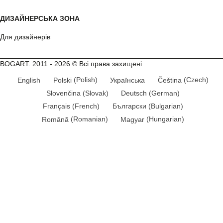
ДИЗАЙНЕРСЬКА ЗОНА
Для дизайнерів
BOGART. 2011 - 2026 © Всі права захищені
English
Polski
(
Polish
)
Українська
Čeština
(
Czech
)
Slovenčina
(
Slovak
)
Deutsch
(
German
)
Français
(
French
)
Български
(
Bulgarian
)
Română
(
Romanian
)
Magyar
(
Hungarian
)