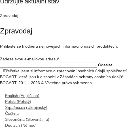
Udržujte aktuální stav
Zpravodaj
Zpravodaj
Přihlaste se k odběru nejnovějších informací o našich produktech.
Zadejte svou e-mailovou adresu*
Přečetl/a jsem si informace o zpracování osobních údajů společností
BOGART. které jsou k dispozici v Zásadách ochrany osobních údajů*.
BOGART. 2011 - 2026 © Všechna práva vyhrazena
English
(
Angličtina
)
Polski
(
Polský
)
Українська
(
Ukrajinský
)
Čeština
Slovenčina
(
Slovenština
)
Deutsch
(
Němec
)