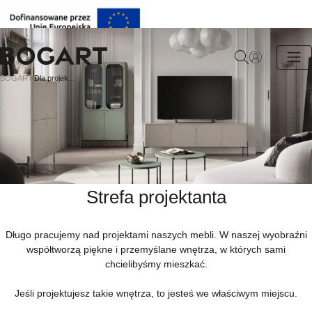
BOGART.
BOGART.
Dla projektantów
-
Strona
główna
Strefa projektanta
Długo pracujemy nad projektami naszych mebli. W naszej wyobraźni
współtworzą piękne i przemyślane wnętrza, w których sami
chcielibyśmy mieszkać.
Jeśli projektujesz takie wnętrza, to jesteś we właściwym miejscu.