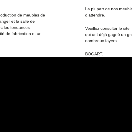
La plupart de nos meubles
oduction de meubles de
d’attendre.
nger et la salle de
ec les tendances
Veuillez consulter le s
té de fabrication et un
qui ont déjà gagné un gran
nombreux foyers.
BOGART.