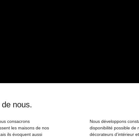
 de nous.
nous consacrons
Nous développons constam
ssent les maisons de nos
disponibilité possible d
ais ils évoquent aussi
décorateurs d’intérieur e