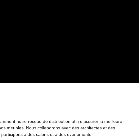
ment notre réseau de distribution afin d’assurer la meilleure
e nos meubles. Nous collaborons avec des architectes et des
t participons à des salons et à des événements.