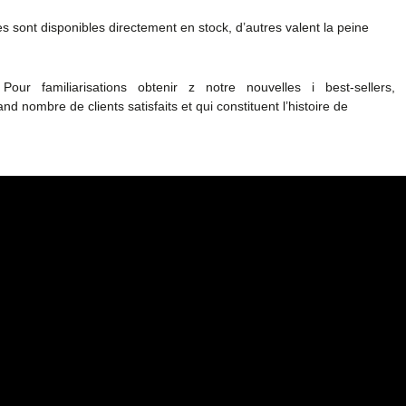
 sont disponibles directement en stock, d’autres valent la peine
ite Pour familiarisations obtenir z notre nouvelles i best-sellers,
d nombre de clients satisfaits et qui constituent l’histoire de