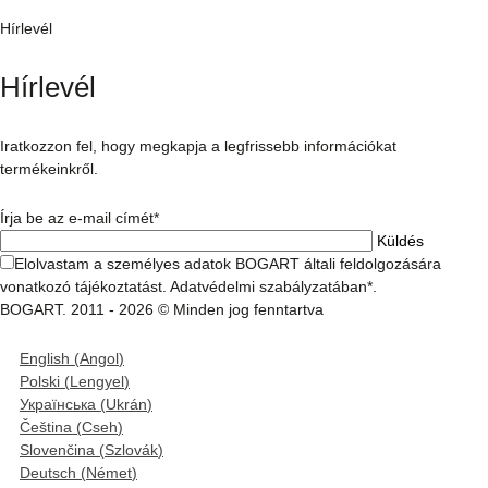
Hírlevél
Hírlevél
Iratkozzon fel, hogy megkapja a legfrissebb információkat
termékeinkről.
Írja be az e-mail címét*
Elolvastam a személyes adatok BOGART általi feldolgozására
vonatkozó tájékoztatást. Adatvédelmi szabályzatában*.
BOGART. 2011 - 2026 © Minden jog fenntartva
English
(
Angol
)
Polski
(
Lengyel
)
Українська
(
Ukrán
)
Čeština
(
Cseh
)
Slovenčina
(
Szlovák
)
Deutsch
(
Német
)