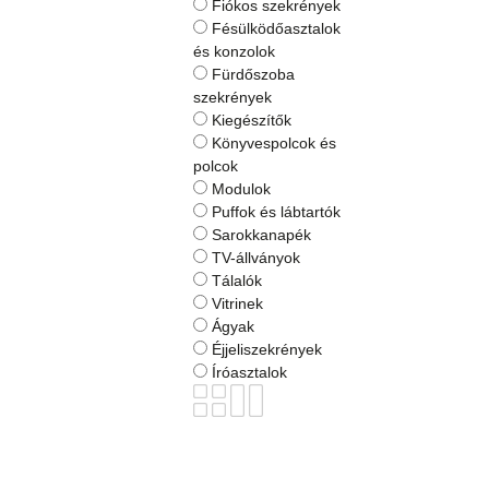
Fiókos szekrények
Fésülködőasztalok
BOGART.
és konzolok
-
Fürdőszoba
Honlap
szekrények
Kiegészítők
Könyvespolcok és
polcok
Modulok
Puffok és lábtartók
Sarokkanapék
TV-állványok
Tálalók
Vitrinek
Ágyak
Éjjeliszekrények
Íróasztalok
BOGART.
Bútorok
ANNABELLE
NAROŻNIK sarokkanapé L