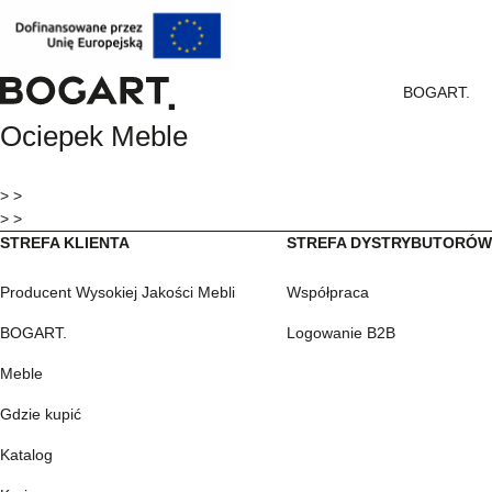
BOGART.
BOGART.
Ociepek Meble
-
Strona
główna
> >
> >
STREFA KLIENTA
STREFA DYSTRYBUTORÓ
Producent Wysokiej Jakości Mebli
Współpraca
BOGART.
Logowanie B2B
Meble
Gdzie kupić
Katalog