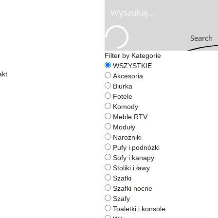
Search
Filter by Kategorie
WSZYSTKIE
akt
Akcesoria
Biurka
Fotele
Komody
Meble RTV
Moduły
Narożniki
Pufy i podnóżki
Sofy i kanapy
Stoliki i ławy
Szafki
Szafki nocne
Szafy
Toaletki i konsole