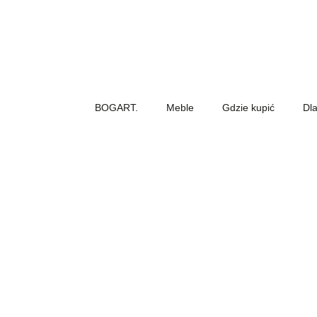
BOGART.
Meble
Gdzie kupić
Dl
BOGART.
-
Strona
główna