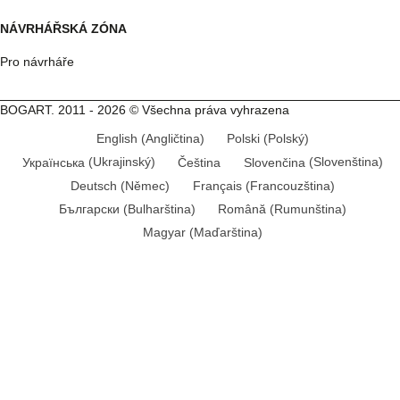
NÁVRHÁŘSKÁ ZÓNA
Pro návrháře
BOGART. 2011 - 2026 © Všechna práva vyhrazena
English
(
Angličtina
)
Polski
(
Polský
)
Українська
(
Ukrajinský
)
Čeština
Slovenčina
(
Slovenština
)
Deutsch
(
Němec
)
Français
(
Francouzština
)
Български
(
Bulharština
)
Română
(
Rumunština
)
Magyar
(
Maďarština
)