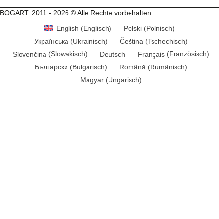
BOGART. 2011 - 2026 © Alle Rechte vorbehalten
English
(
Englisch
)
Polski
(
Polnisch
)
Українська
(
Ukrainisch
)
Čeština
(
Tschechisch
)
Slovenčina
(
Slowakisch
)
Deutsch
Français
(
Französisch
)
Български
(
Bulgarisch
)
Română
(
Rumänisch
)
Magyar
(
Ungarisch
)