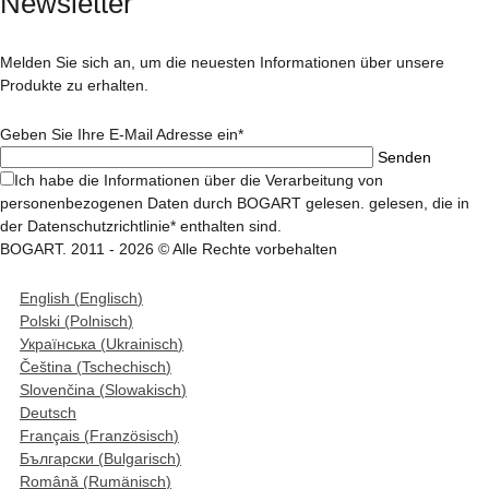
Newsletter
Melden Sie sich an, um die neuesten Informationen über unsere
Produkte zu erhalten.
Geben Sie Ihre E-Mail Adresse ein*
Ich habe die Informationen über die Verarbeitung von
personenbezogenen Daten durch BOGART gelesen. gelesen, die in
der Datenschutzrichtlinie* enthalten sind.
BOGART. 2011 - 2026 © Alle Rechte vorbehalten
English
(
Englisch
)
Polski
(
Polnisch
)
Українська
(
Ukrainisch
)
Čeština
(
Tschechisch
)
Slovenčina
(
Slowakisch
)
Deutsch
Français
(
Französisch
)
Български
(
Bulgarisch
)
Română
(
Rumänisch
)