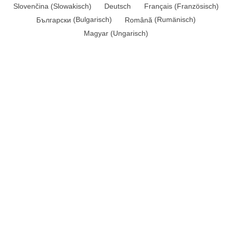
Slovenčina
(
Slowakisch
)
Deutsch
Français
(
Französisch
)
Български
(
Bulgarisch
)
Română
(
Rumänisch
)
Magyar
(
Ungarisch
)