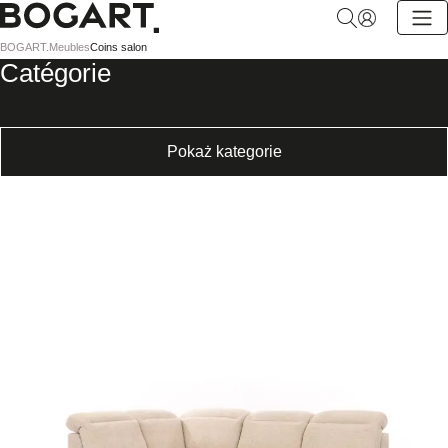
BOGART.
BOGART.
Meubles
Coins salon
-
Catégorie
Page
d'accueil
Pokaż kategorie