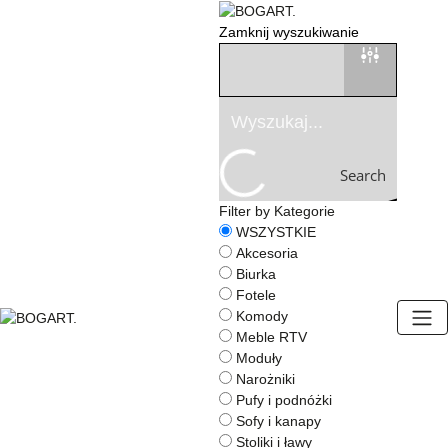
Zamknij wyszukiwanie
Search
Filter by Kategorie
WSZYSTKIE
Akcesoria
Biurka
Fotele
Komody
Meble RTV
BOGART.
Moduły
-
Narożniki
Strona
Pufy i podnóżki
główna
Sofy i kanapy
Stoliki i ławy