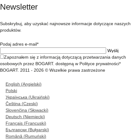
Newsletter
Subskrybuj, aby uzyskać najnowsze informacje dotyczące naszych
produktów.
Podaj adres e-mail*
Zapoznałem się z informacją dotyczącą przetwarzania danych
osobowych przez BOGART. dostępną w Polityce prywatności*
BOGART. 2011 - 2026 © Wszelkie prawa zastrzeżone
English
(
Angielski
)
Polski
Українська
(
Ukraiński
)
Čeština
(
Czeski
)
Slovenčina
(
Słowacki
)
Deutsch
(
Niemiecki
)
Français
(
Francuski
)
Български
(
Bułgarski
)
Română
(
Rumuński
)