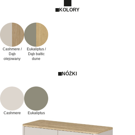
KOLORY
Cashmere /
Eukaliptus /
Dąb
Dąb baltic
olejowany
dune
NÓŻKI
Cashmere
Eukaliptus