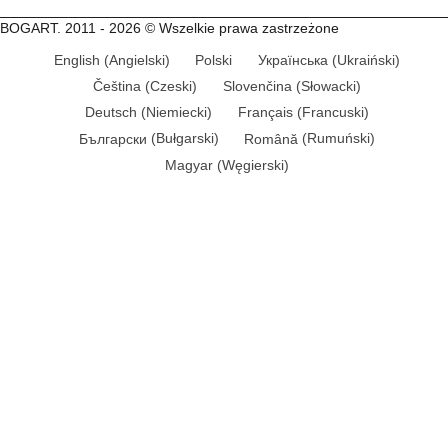
BOGART. 2011 - 2026 © Wszelkie prawa zastrzeżone
English
(
Angielski
)
Polski
Українська
(
Ukraiński
)
Čeština
(
Czeski
)
Slovenčina
(
Słowacki
)
Deutsch
(
Niemiecki
)
Français
(
Francuski
)
Български
(
Bułgarski
)
Română
(
Rumuński
)
Magyar
(
Węgierski
)