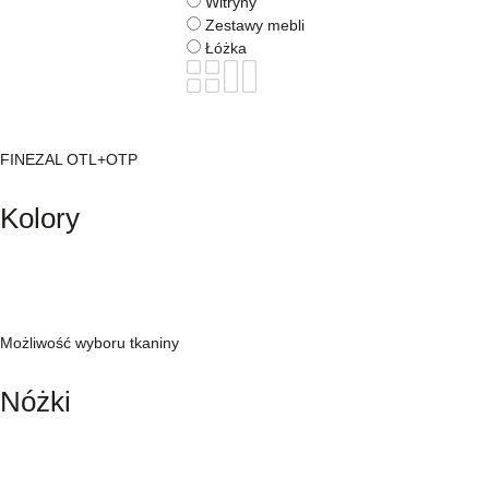
Witryny
Zestawy mebli
Łóżka
BOGART.
Meble
FINEZAL
FINEZAL OTL+OTP
FINEZAL OTL+OTP
Kolory
Możliwość wyboru tkaniny
Nóżki