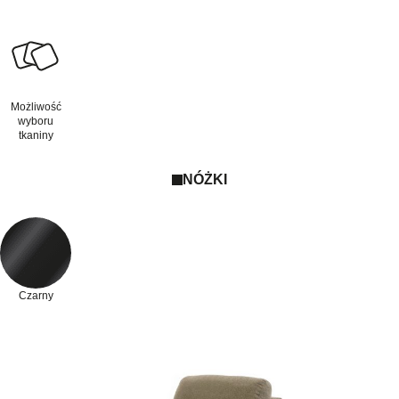
Możliwość
wyboru
tkaniny
NÓŻKI
Czarny