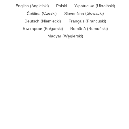
English
(
Angielski
)
Polski
Українська
(
Ukraiński
)
Čeština
(
Czeski
)
Slovenčina
(
Słowacki
)
Deutsch
(
Niemiecki
)
Français
(
Francuski
)
Български
(
Bułgarski
)
Română
(
Rumuński
)
Magyar
(
Węgierski
)