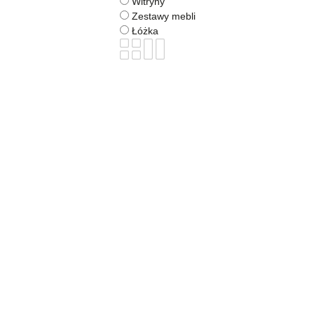
Witryny
Zestawy mebli
Łóżka
BOGART.
Meble
MALMI
MALMI RTV 150 2D1SZ