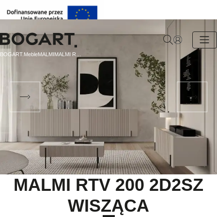
BOGART.
BOGART.
Meble
MALMI
MALMI RTV 200 2D2SZ WISZĄCA
-
Strona
główna
MALMI RTV 200 2D2SZ
WISZĄCA