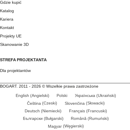
Gdzie kupić
Katalog
Kariera
Kontakt
Projekty UE
Skanowanie 3D
STREFA PROJEKTANTA
Dla projektantów
BOGART. 2011 - 2026 © Wszelkie prawa zastrzeżone
English
(
Angielski
)
Polski
Українська
(
Ukraiński
)
Čeština
(
Czeski
)
Slovenčina
(
Słowacki
)
Deutsch
(
Niemiecki
)
Français
(
Francuski
)
Български
(
Bułgarski
)
Română
(
Rumuński
)
Magyar
(
Węgierski
)