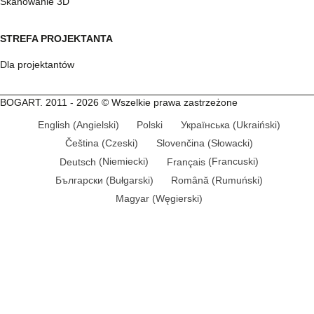
Skanowanie 3D
STREFA PROJEKTANTA
Dla projektantów
BOGART. 2011 - 2026 © Wszelkie prawa zastrzeżone
English
(
Angielski
)
Polski
Українська
(
Ukraiński
)
Čeština
(
Czeski
)
Slovenčina
(
Słowacki
)
Deutsch
(
Niemiecki
)
Français
(
Francuski
)
Български
(
Bułgarski
)
Română
(
Rumuński
)
Magyar
(
Węgierski
)