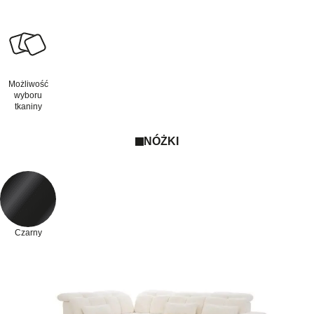
Możliwość
wyboru
tkaniny
NÓŻKI
Czarny