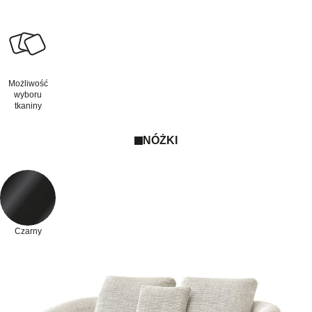
Możliwość
wyboru
tkaniny
NÓŻKI
Czarny