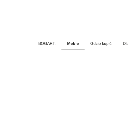
BOGART.
Meble
Gdzie kupić
Dl
BOGART.
-
Strona
główna