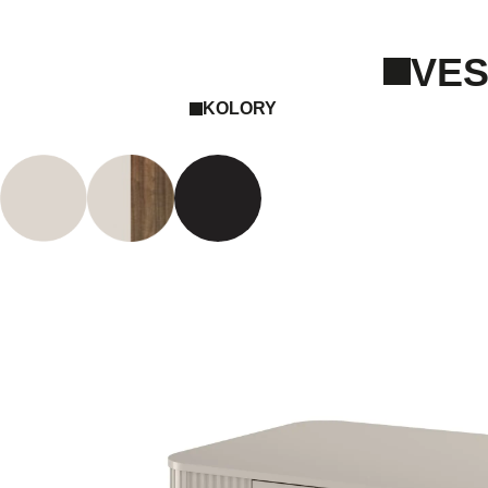
VES
KOLORY