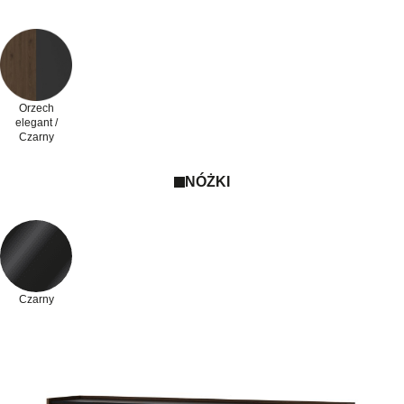
Orzech
elegant /
Czarny
NÓŻKI
Czarny