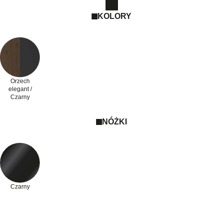
KOLORY
Orzech
elegant /
Czarny
NÓŻKI
Czarny