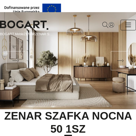
BOGART.
BOGART.
Meble
ZENAR
ZENAR SZAFKA NOCNA 50 1SZ
-
Strona
główna
ZENAR SZAFKA NOCNA
50 1SZ