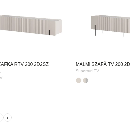
ZAFKA RTV 200 2D2SZ
MALMI SZAFĂ TV 200 2
Suporturi TV
A
TV
3
›