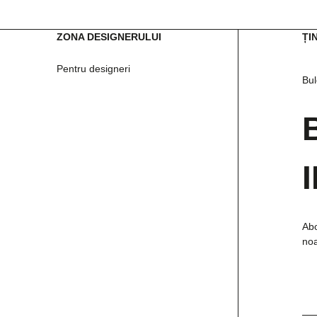
ZONA DESIGNERULUI
ȚI
Pentru designeri
Bul
Abo
noa