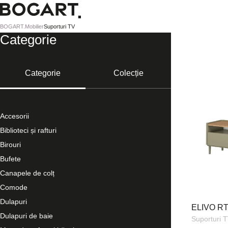
BOGART.
BOGART.
Mobilier
Suporturi TV
-
Categorie
Pagina
de
pornire
Categorie
Colecție
Accesorii
Biblioteci și rafturi
Birouri
Bufete
Canapele de colț
Comode
Dulapuri
ELIVO RT
Dulapuri de baie
Suporturi 