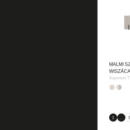
MALMI S
WISZĂC
Suporturi 
1
…