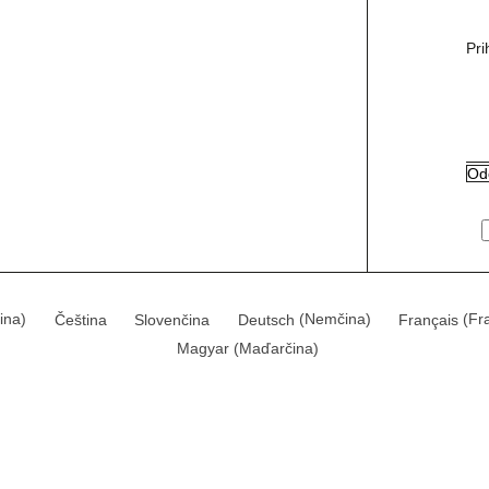
Pri
čina
)
Čeština
Slovenčina
Deutsch
(
Nemčina
)
Français
(
Fr
Magyar
(
Maďarčina
)