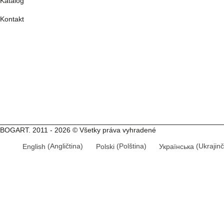
Katalóg
Kontakt
BOGART. 2011 - 2026 © Všetky práva vyhradené
English
(
Angličtina
)
Polski
(
Polština
)
Українська
(
Ukrajin