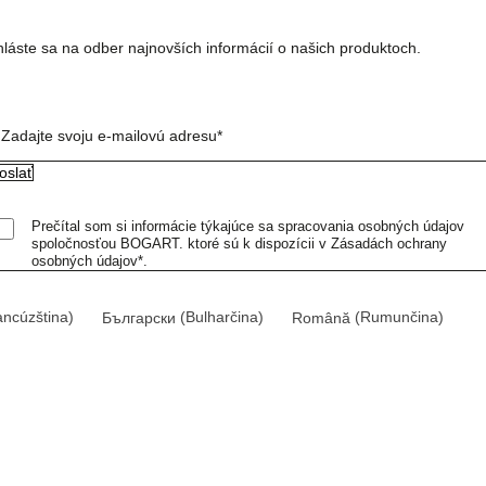
hláste sa na odber najnovších informácií o našich produktoch.
Zadajte svoju e-mailovú adresu*
Prečítal som si informácie týkajúce sa spracovania osobných údajov
spoločnosťou BOGART. ktoré sú k dispozícii v Zásadách ochrany
osobných údajov*.
ancúzština
)
Български
(
Bulharčina
)
Română
(
Rumunčina
)