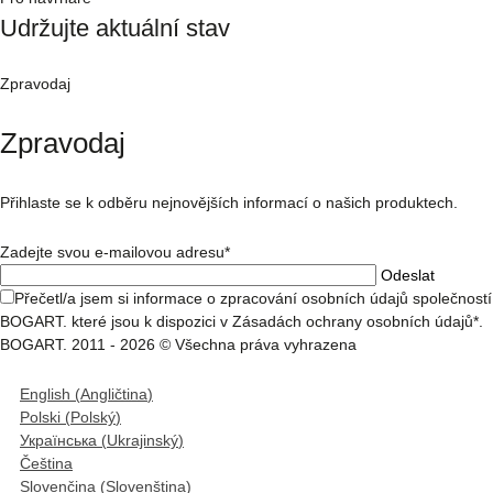
Udržujte aktuální stav
Zpravodaj
Zpravodaj
Přihlaste se k odběru nejnovějších informací o našich produktech.
Zadejte svou e-mailovou adresu*
Přečetl/a jsem si informace o zpracování osobních údajů společností
BOGART. které jsou k dispozici v Zásadách ochrany osobních údajů*.
BOGART. 2011 - 2026 © Všechna práva vyhrazena
English
(
Angličtina
)
Polski
(
Polský
)
Українська
(
Ukrajinský
)
Čeština
Slovenčina
(
Slovenština
)