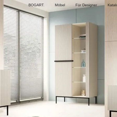
BOGART.
Möbel
Für Designer
Katal