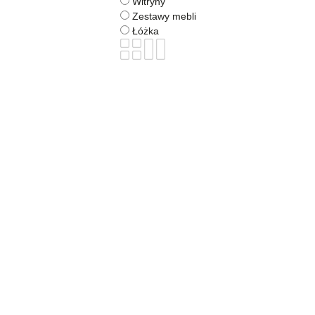
Witryny
Zestawy mebli
Łóżka
BOGART.
Meble
FINEZAL
FINEZAL 2L+C+OTP/OTL+C+2P