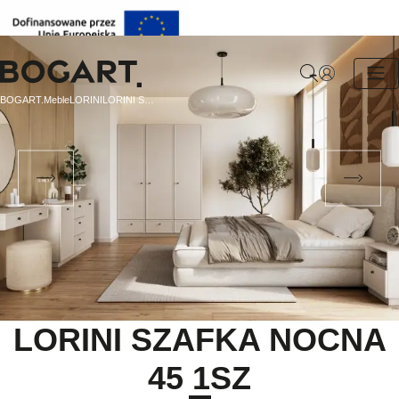
BOGART.
BOGART.
Meble
LORINI
LORINI SZAFKA NOCNA 45 1SZ
-
Strona
główna
LORINI SZAFKA NOCNA
45 1SZ