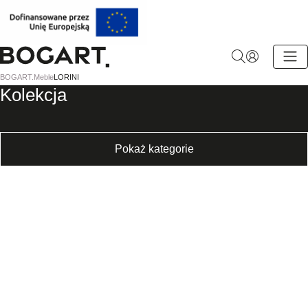
BOGART.
BOGART.
Meble
LORINI
-
Kolekcja
Strona
główna
Pokaż kategorie