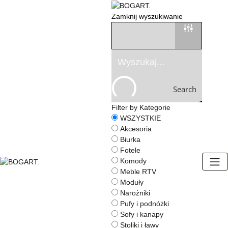
Zamknij wyszukiwanie
Search
Filter by Kategorie
WSZYSTKIE
Akcesoria
Biurka
Fotele
Komody
Meble RTV
BOGART.
Moduły
-
Narożniki
Strona
Pufy i podnóżki
główna
Sofy i kanapy
Stoliki i ławy