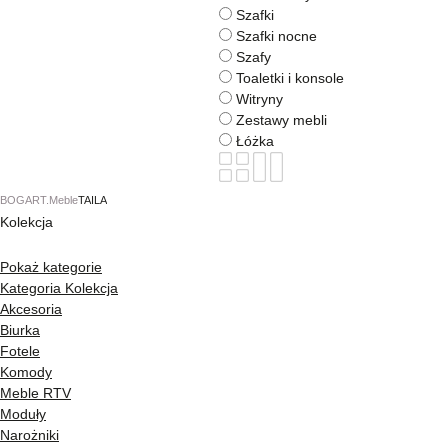
Szafki
Szafki nocne
Szafy
Toaletki i konsole
Witryny
Zestawy mebli
Łóżka
BOGART.
Meble
TAILA
Kolekcja
Pokaż kategorie
Kategoria
Kolekcja
Akcesoria
Biurka
Fotele
Komody
Meble RTV
Moduły
Narożniki