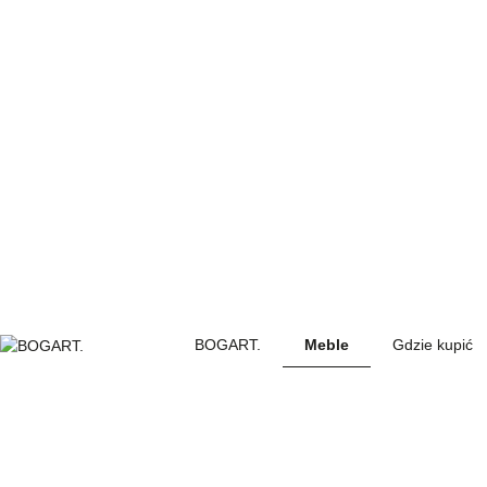
BOGART.
Meble
Gdzie kupić
BOGART.
-
Strona
główna