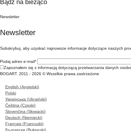
Bądź na bieżąco
Newsletter
Newsletter
Subskrybuj, aby uzyskać najnowsze informacje dotyczące naszych pro
Podaj adres e-mail*
Zapoznałem się z informacją dotyczącą przetwarzania danych osob
BOGART. 2011 - 2026 © Wszelkie prawa zastrzeżone
English
(
Angielski
)
Polski
Українська
(
Ukraiński
)
Čeština
(
Czeski
)
Slovenčina
(
Słowacki
)
Deutsch
(
Niemiecki
)
Français
(
Francuski
)
Български
(
Bułgarski
)