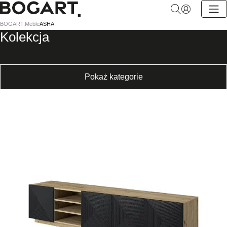
BOGART.
BOGART.
Meble
ASHA
-
Kolekcja
Strona
główna
Pokaż kategorie