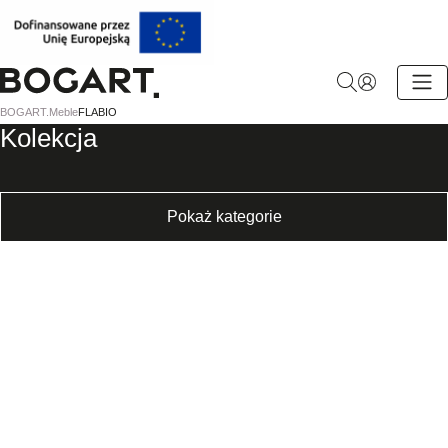
BOGART.
BOGART.
Meble
FLABIO
-
Kolekcja
Strona
główna
Pokaż kategorie