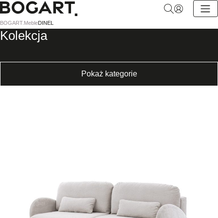
BOGART.
BOGART.
Meble
DINEL
-
Kolekcja
Strona
główna
Pokaż kategorie