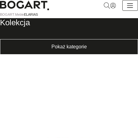
BOGART.
BOGART.
Meble
ELARIAS
-
Kolekcja
Strona
główna
Pokaż kategorie