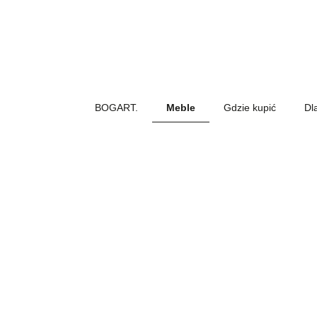
BOGART.
Meble
Gdzie kupić
Dl
BOGART.
-
Strona
główna