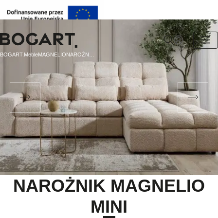
BOGART.
BOGART.
Meble
MAGNELIO
NAROŻNIK MAGNELIO MINI
-
Strona
główna
NAROŻNIK MAGNELIO
MINI