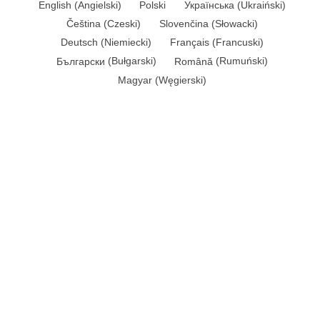
English
(
Angielski
)
Polski
Українська
(
Ukraiński
)
Čeština
(
Czeski
)
Slovenčina
(
Słowacki
)
Deutsch
(
Niemiecki
)
Français
(
Francuski
)
Български
(
Bułgarski
)
Română
(
Rumuński
)
Magyar
(
Węgierski
)