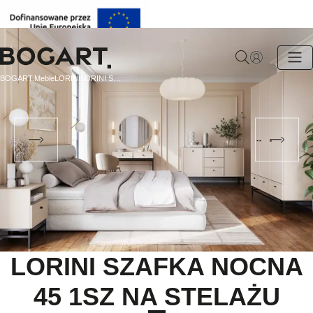
BOGART.
BOGART.
Meble
LORINI
LORINI SZAFKA NOCNA 45 1SZ NA STELAŻU
-
Strona
główna
LORINI SZAFKA NOCNA
45 1SZ NA STELAŻU