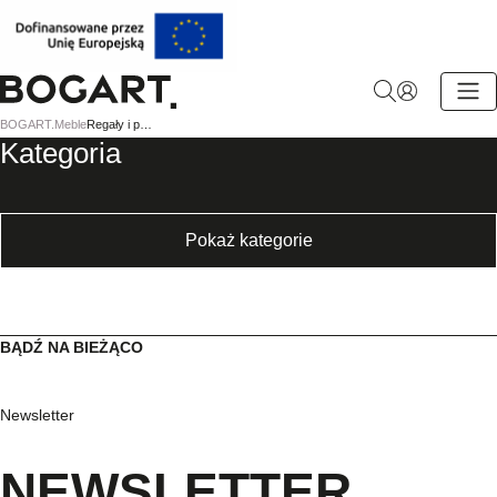
BOGART.
BOGART.
Meble
Regały i półki
-
Kategoria
Strona
główna
Pokaż kategorie
BĄDŹ NA BIEŻĄCO
Newsletter
NEWSLETTER